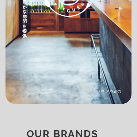
SCROLL
HAGARE 大森店
2
3
OUR BRANDS